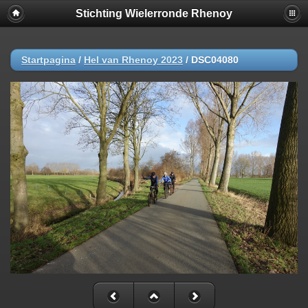
Stichting Wielerronde Rhenoy
Startpagina
/
Hel van Rhenoy 2023
/
DSC04080