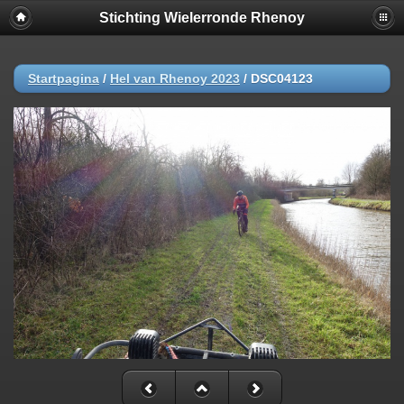
Stichting Wielerronde Rhenoy
Startpagina
/
Hel van Rhenoy 2023
/
DSC04123